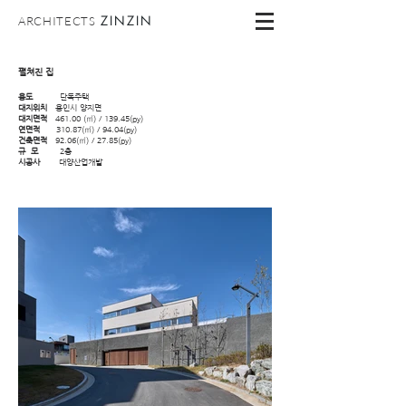
ZINZIN
ARCHITECTS
펼쳐진 집
용도
단독주택
대지위치
용인시 양지면
대지면적
461.00 (㎡) / 139.45(py)
연면적
310.87(㎡) / 94.04(py)
건축면적
92.06(㎡) / 27.85(py)
규 모
2층
시공사
대양산업개발