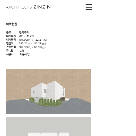
ZINZIN
ARCHITECTS
아늑한집
용도
단독주택
대지위치
경기도 화성시
대지면적
404.00(㎡) / 122.21(py)
연면적
295.20(㎡) / 80.29(py)
건축면적
201.37(㎡) / 60.91(py)
규 모
2층
시공사
지음씨엠